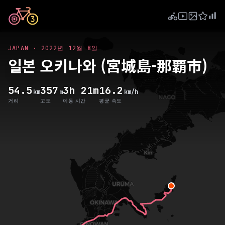
JAPAN
·
2022년 12월 8일
일본 오키나와 (宮城島-那覇市)
54.5
357
3h 21m
16.2
km
m
km/h
거리
고도
이동 시간
평균 속도