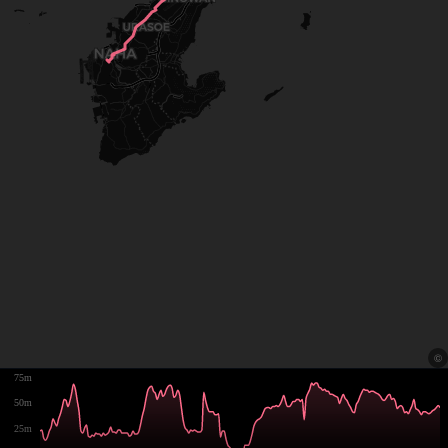
75m
50m
25m