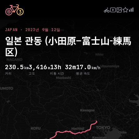
JAPAN
·
2023년 9월 12일
일본 관동 (小田原−富士山-練馬
区)
230.5
3,416
13h 32m
17.0
km
m
km/h
거리
고도
이동 시간
평균 속도