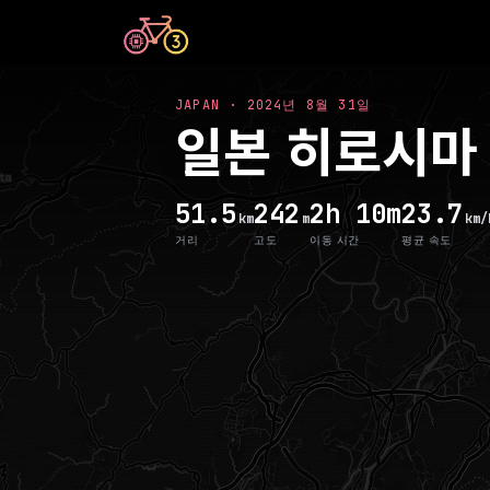
JAPAN
·
2024년 8월 31일
일본 히로시마
51.5
242
2h 10m
23.7
km
m
km/
거리
고도
이동 시간
평균 속도