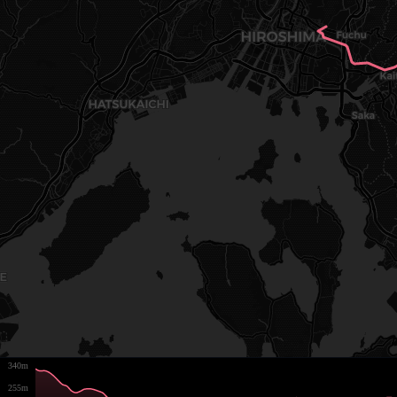
340m
255m