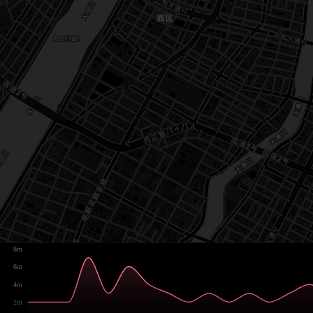
8m
6m
4m
2m