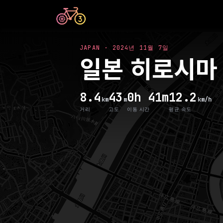
JAPAN
·
2024년 11월 7일
일본 히로시
8.4
43
0h 41m
12.2
km
m
km/h
거리
고도
이동 시간
평균 속도