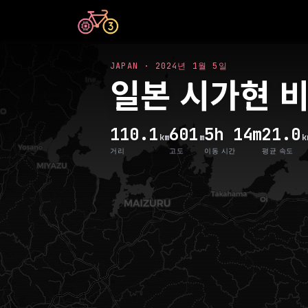
JAPAN
·
2024년 1월 5일
일본 시가현 비
110.1
601
5h 14m
21.0
km
m
k
거리
고도
이동 시간
평균 속도