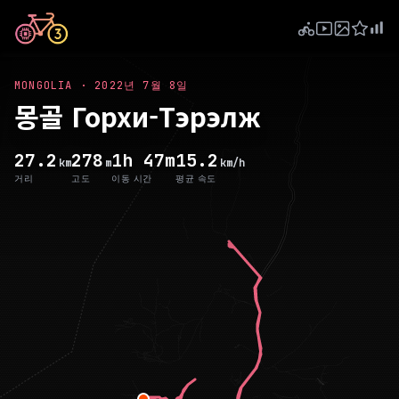
MONGOLIA
·
2022년 7월 8일
몽골 Горхи-Тэрэлж
27.2
278
1h 47m
15.2
km
m
km/h
거리
고도
이동 시간
평균 속도