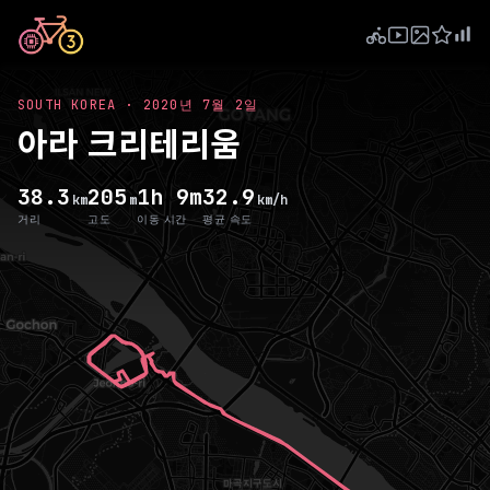
SOUTH KOREA
·
2020년 7월 2일
아라 크리테리움
38.3
205
1h 9m
32.9
km
m
km/h
거리
고도
이동 시간
평균 속도