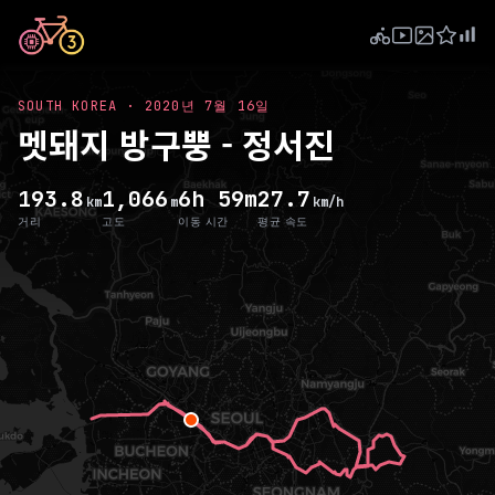
SOUTH KOREA
·
2020년 7월 16일
멧돼지 방구뿡 - 정서진
193.8
1,066
6h 59m
27.7
km
m
km/h
거리
고도
이동 시간
평균 속도