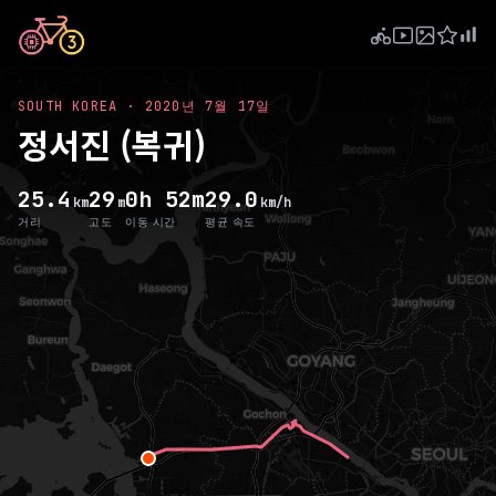
SOUTH KOREA
·
2020년 7월 17일
정서진 (복귀)
25.4
29
0h 52m
29.0
km
m
km/h
거리
고도
이동 시간
평균 속도