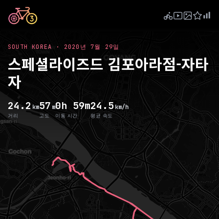
SOUTH KOREA
·
2020년 7월 29일
스페셜라이즈드 김포아라점-자타
자
24.2
57
0h 59m
24.5
km
m
km/h
거리
고도
이동 시간
평균 속도