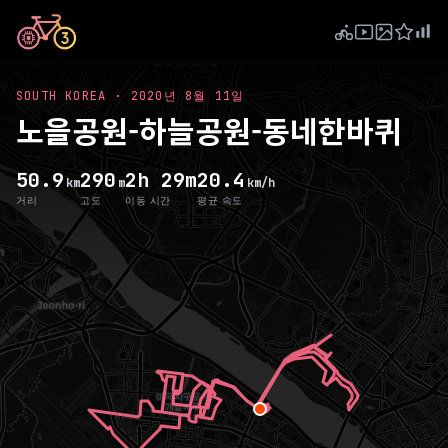
SOUTH KOREA
·
2020년 8월 11일
노을공원-하늘공원-동네한바퀴
50.9
290
2h 29m
20.4
km
m
km/h
거리
고도
이동 시간
평균 속도