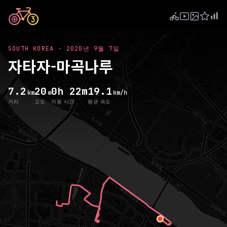
SOUTH KOREA
·
2020년 9월 7일
자타자-마곡나루
7.2
20
0h 22m
19.1
km
m
km/h
거리
고도
이동 시간
평균 속도