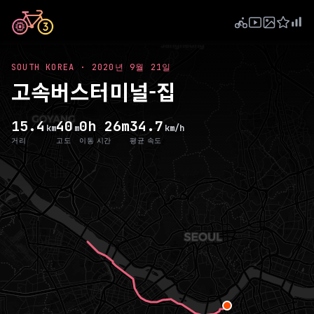
SOUTH KOREA
·
2020년 9월 21일
고속버스터미널-집
15.4
40
0h 26m
34.7
km
m
km/h
거리
고도
이동 시간
평균 속도