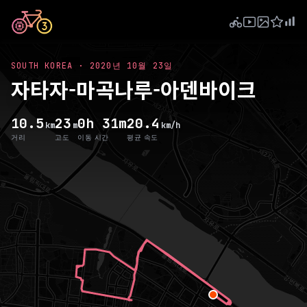
SOUTH KOREA
·
2020년 10월 23일
자타자-마곡나루-아덴바이크
10.5
23
0h 31m
20.4
km
m
km/h
거리
고도
이동 시간
평균 속도