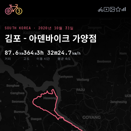
SOUTH KOREA
·
2020년 10월 31일
김포 - 아덴바이크 가양점
87.6
364
3h 32m
24.7
km
m
km/h
거리
고도
이동 시간
평균 속도