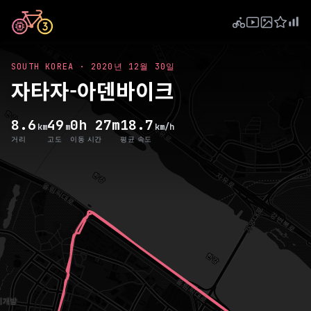
SOUTH KOREA
·
2020년 12월 30일
자타자-아덴바이크
8.6
49
0h 27m
18.7
km
m
km/h
거리
고도
이동 시간
평균 속도