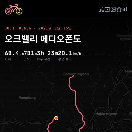
SOUTH KOREA
·
2021년 1월 16일
오크밸리 메디오폰도
68.4
781
3h 23m
20.1
km
m
km/h
거리
고도
이동 시간
평균 속도