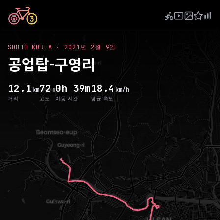
SOUTH KOREA
·
2021년 2월 9일
공업탑-구영리
12.1
72
0h 39m
18.4
km
m
km/h
거리
고도
이동 시간
평균 속도