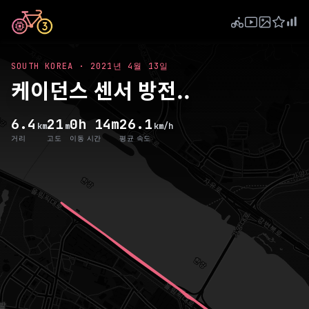
SOUTH KOREA
·
2021년 4월 13일
케이던스 센서 방전..
6.4
21
0h 14m
26.1
km
m
km/h
거리
고도
이동 시간
평균 속도