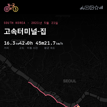
SOUTH KOREA
·
2021년 5월 21일
고속터미널-집
16.3
42
0h 45m
21.7
km
m
km/h
거리
고도
이동 시간
평균 속도