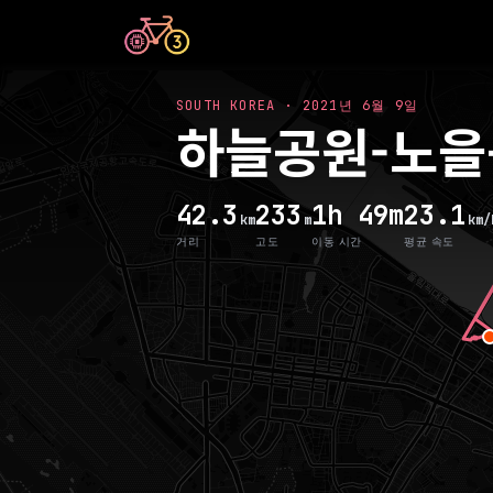
SOUTH KOREA
·
2021년 6월 9일
하늘공원-노을
42.3
233
1h 49m
23.1
km
m
km/
거리
고도
이동 시간
평균 속도