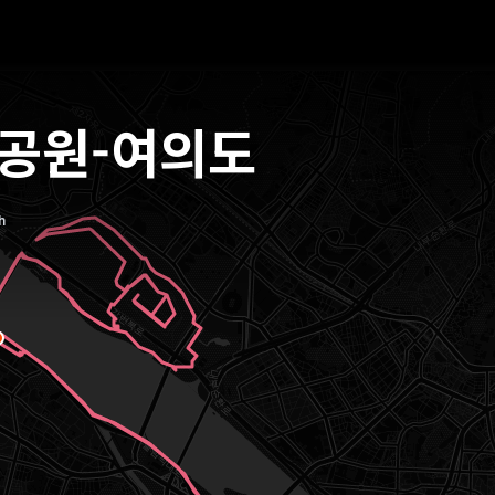
공원-여의도
h