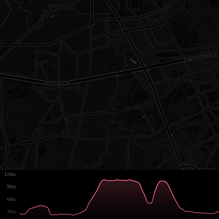
120m
90m
60m
30m