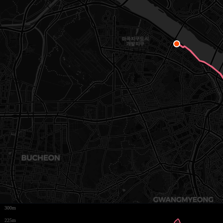
300m
225m