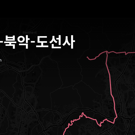
-북악-도선사
h