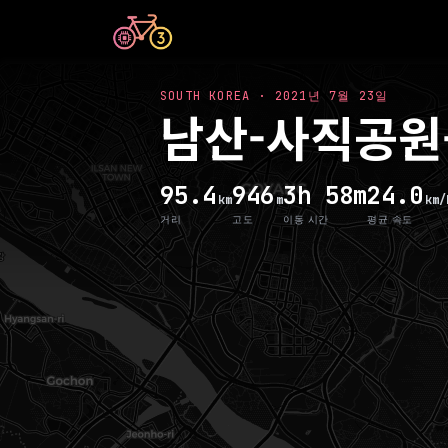
SOUTH KOREA
·
2021년 7월 23일
남산-사직공원
95.4
946
3h 58m
24.0
km
m
km/
거리
고도
이동 시간
평균 속도