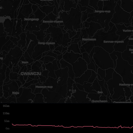
165m
110m
55m
0m