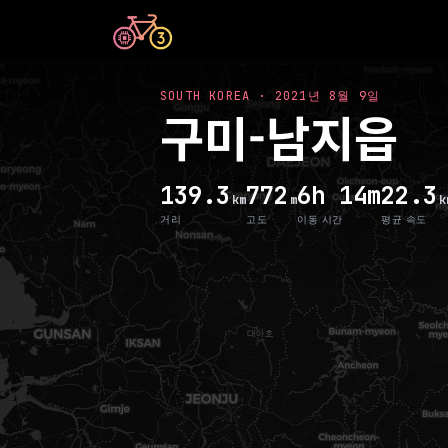
SOUTH KOREA
·
2021년 8월 9일
구미-남지읍
139.3
772
6h 14m
22.3
km
m
k
거리
고도
이동 시간
평균 속도