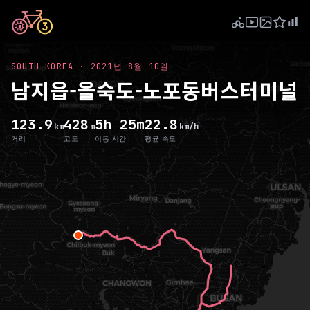
SOUTH KOREA
·
2021년 8월 10일
남지읍-을숙도-노포동버스터미널
123.9
428
5h 25m
22.8
km
m
km/h
거리
고도
이동 시간
평균 속도