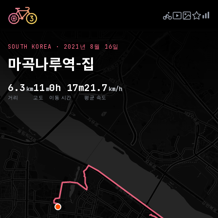
SOUTH KOREA
·
2021년 8월 16일
마곡나루역-집
6.3
11
0h 17m
21.7
km
m
km/h
거리
고도
이동 시간
평균 속도