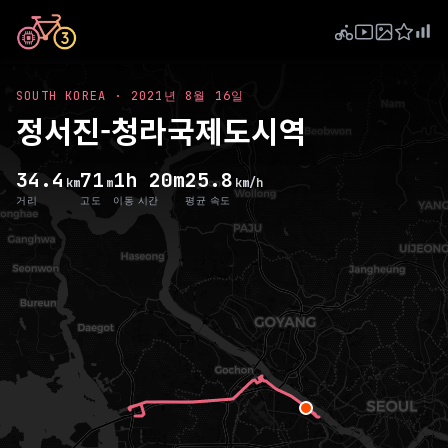
SOUTH KOREA
·
2021년 8월 16일
정서진-청라국제도시역
34.4
71
1h 20m
25.8
km
m
km/h
거리
고도
이동 시간
평균 속도