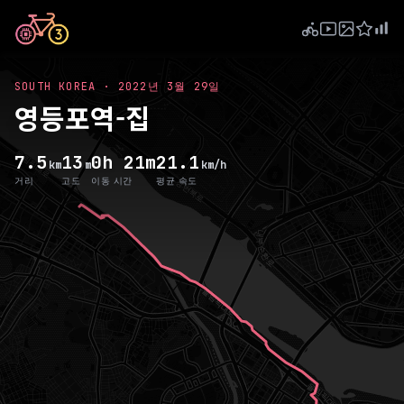
SOUTH KOREA
·
2022년 3월 29일
영등포역-집
7.5
13
0h 21m
21.1
km
m
km/h
거리
고도
이동 시간
평균 속도