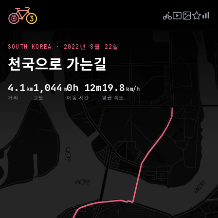
SOUTH KOREA
·
2022년 8월 22일
천국으로 가는길
4.1
1,044
0h 12m
19.8
km
m
km/h
거리
고도
이동 시간
평균 속도