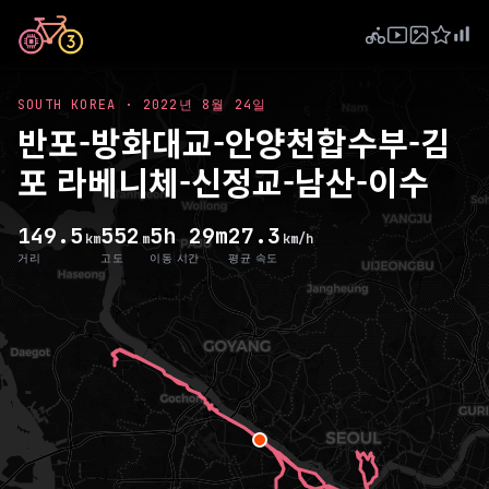
SOUTH KOREA
·
2022년 8월 24일
반포-방화대교-안양천합수부-김
포 라베니체-신정교-남산-이수
149.5
552
5h 29m
27.3
km
m
km/h
거리
고도
이동 시간
평균 속도