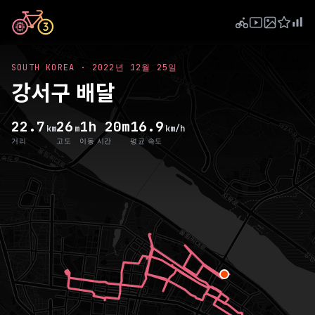
SOUTH KOREA
·
2022년 12월 25일
강서구 배달
22.7
26
1h 20m
16.9
km
m
km/h
거리
고도
이동 시간
평균 속도