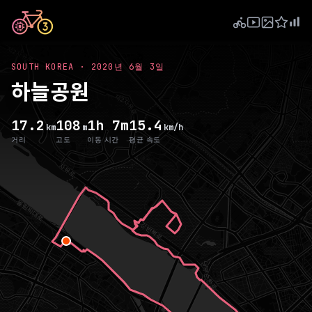
SOUTH KOREA
·
2020년 6월 3일
하늘공원
17.2
108
1h 7m
15.4
km
m
km/h
거리
고도
이동 시간
평균 속도