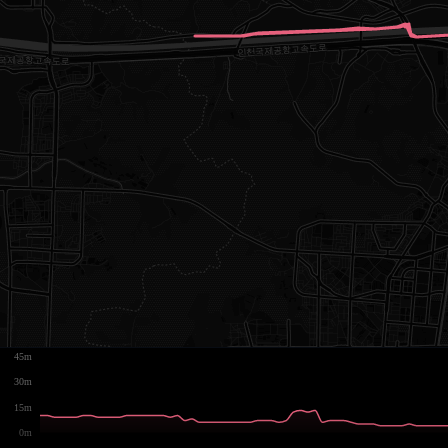
45m
30m
15m
0m