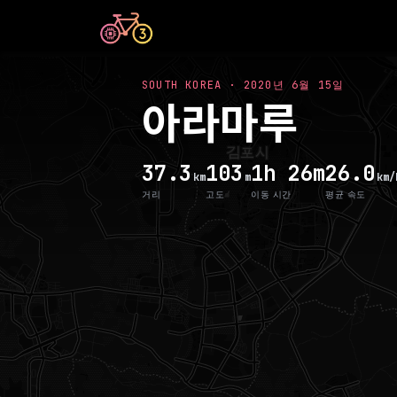
SOUTH KOREA
·
2020년 6월 15일
아라마루
37.3
103
1h 26m
26.0
km
m
km/
거리
고도
이동 시간
평균 속도