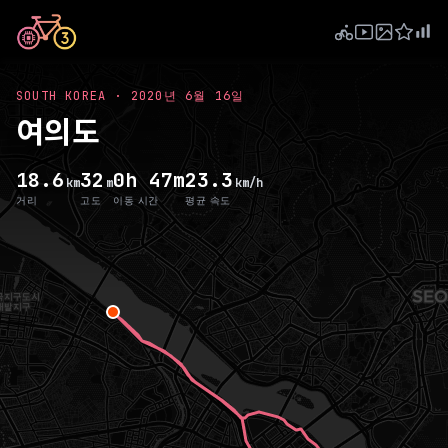
SOUTH KOREA
·
2020년 6월 16일
여의도
18.6
32
0h 47m
23.3
km
m
km/h
거리
고도
이동 시간
평균 속도