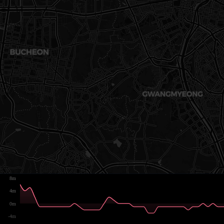
8m
4m
0m
-4m