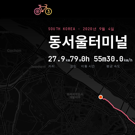
SOUTH KOREA
·
2020년 9월 4일
동서울터미널
27.9
79
0h 55m
30.0
km
m
km/h
거리
고도
이동 시간
평균 속도