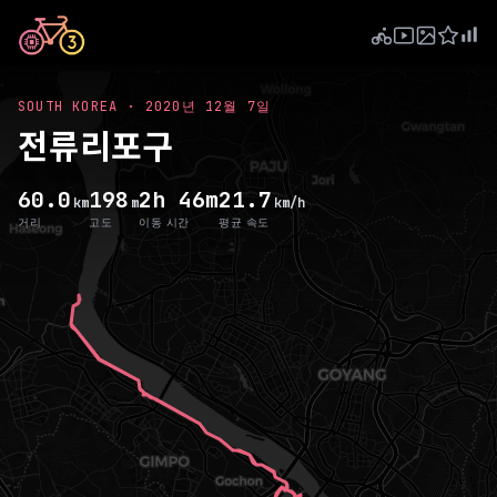
SOUTH KOREA
·
2020년 12월 7일
전류리포구
60.0
198
2h 46m
21.7
km
m
km/h
거리
고도
이동 시간
평균 속도