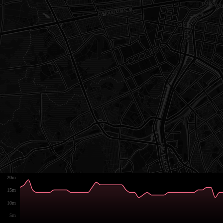
20m
15m
10m
5m