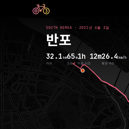
SOUTH KOREA
·
2021년 6월 2일
반포
32.1
65
1h 12m
26.4
km
m
km/h
거리
고도
이동 시간
평균 속도