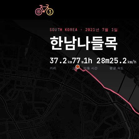
SOUTH KOREA
·
2021년 7월 1일
한남나들목
37.2
77
1h 28m
25.2
km
m
km/h
거리
고도
이동 시간
평균 속도