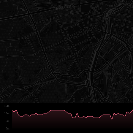
15m
10m
5m
0m