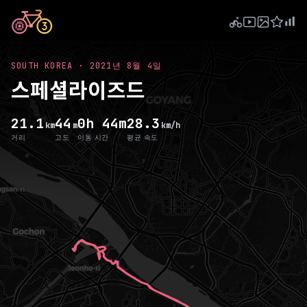
SOUTH KOREA
·
2021년 8월 4일
스페셜라이즈드
21.1
44
0h 44m
28.3
km
m
km/h
거리
고도
이동 시간
평균 속도