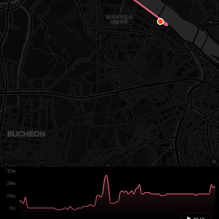
32m
24m
16m
8m