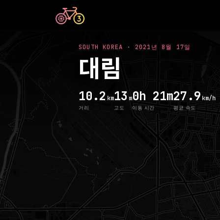
SOUTH KOREA
·
2021년 8월 17일
대림
10.2
13
0h 21m
27.9
km
m
km/h
거리
고도
이동 시간
평균 속도