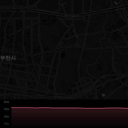
80m
60m
40m
20m