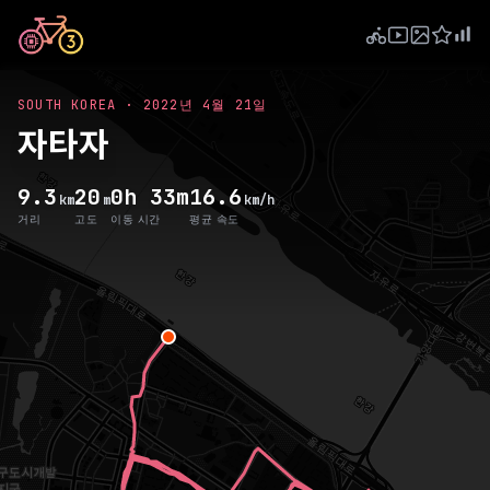
SOUTH KOREA
·
2022년 4월 21일
자타자
9.3
20
0h 33m
16.6
km
m
km/h
거리
고도
이동 시간
평균 속도