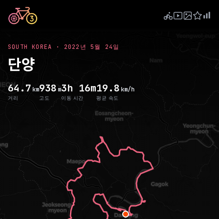
SOUTH KOREA
·
2022년 5월 24일
단양
64.7
938
3h 16m
19.8
km
m
km/h
거리
고도
이동 시간
평균 속도