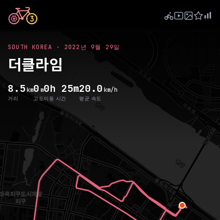
SOUTH KOREA
·
2022년 9월 29일
더클라임
8.5
0
0h 25m
20.0
km
m
km/h
거리
고도
이동 시간
평균 속도