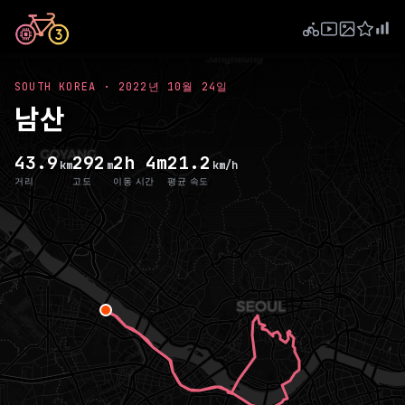
SOUTH KOREA
·
2022년 10월 24일
남산
43.9
292
2h 4m
21.2
km
m
km/h
거리
고도
이동 시간
평균 속도