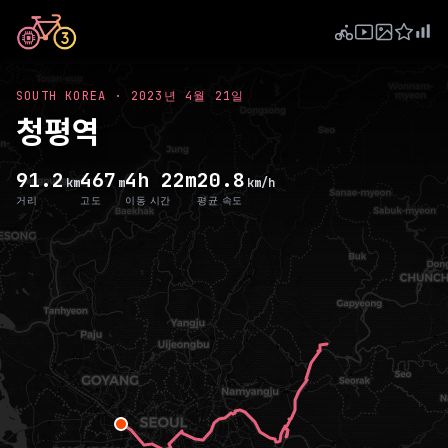
SOUTH KOREA
·
2023년 4월 21일
청평역
91.2
467
4h 22m
20.8
km
m
km/h
거리
고도
이동 시간
평균 속도