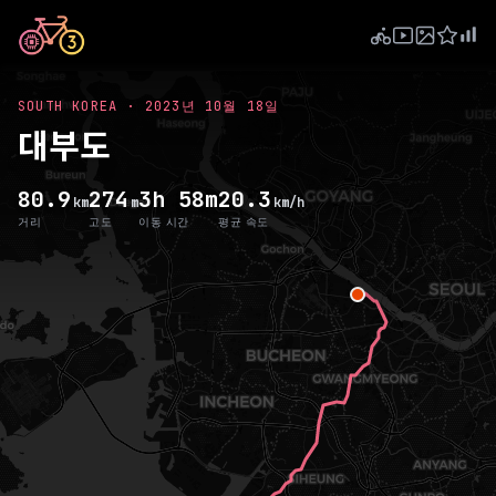
SOUTH KOREA
·
2023년 10월 18일
대부도
80.9
274
3h 58m
20.3
km
m
km/h
거리
고도
이동 시간
평균 속도