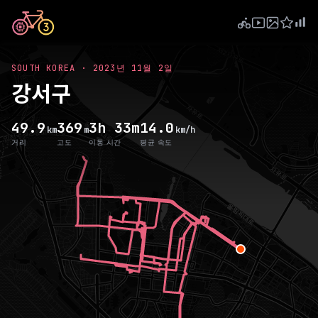
SOUTH KOREA
·
2023년 11월 2일
강서구
49.9
369
3h 33m
14.0
km
m
km/h
거리
고도
이동 시간
평균 속도