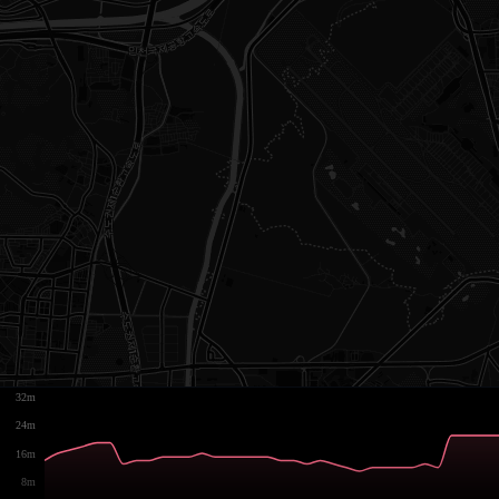
32m
24m
16m
8m