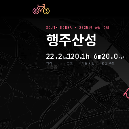
SOUTH KOREA
·
2025년 6월 6일
행주산성
22.2
120
1h 6m
20.0
km
m
km/h
거리
고도
이동 시간
평균 속도