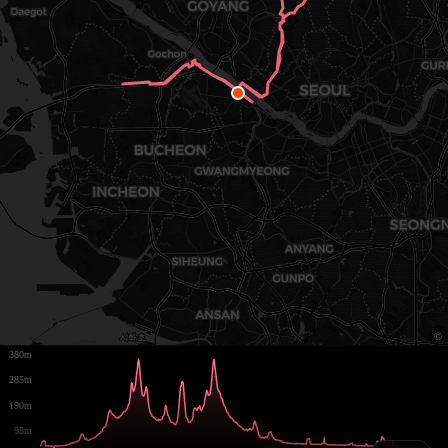
380m
285m
190m
95m