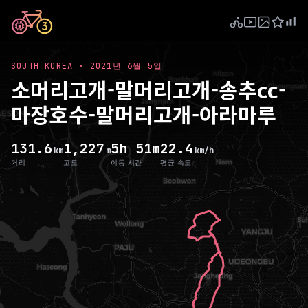
SOUTH KOREA
·
2021년 6월 5일
소머리고개-말머리고개-송추cc-
마장호수-말머리고개-아라마루
131.6
1,227
5h 51m
22.4
km
m
km/h
거리
고도
이동 시간
평균 속도