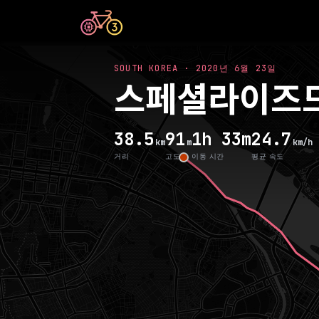
SOUTH KOREA
·
2020년 6월 23일
스페셜라이즈드
38.5
91
1h 33m
24.7
km
m
km/h
거리
고도
이동 시간
평균 속도