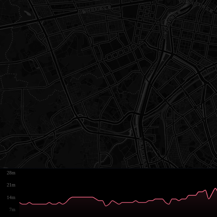
28m
21m
14m
7m