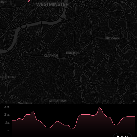
32m
24m
16m
8m