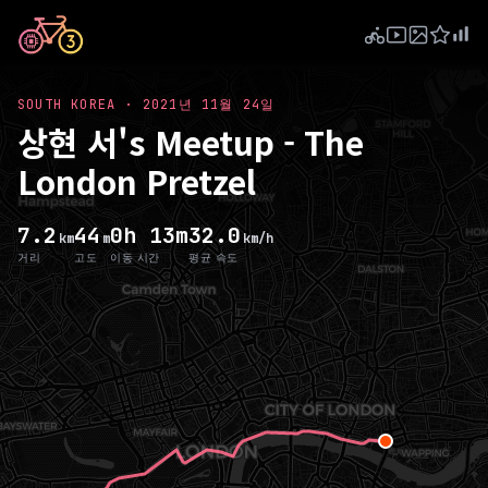
SOUTH KOREA
·
2021년 11월 24일
상현 서's Meetup - The
London Pretzel
7.2
44
0h 13m
32.0
km
m
km/h
거리
고도
이동 시간
평균 속도